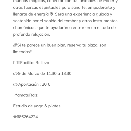
mundos mágicos, conectar con tus animales de Poder y
otras fuerzas espirituales para sanarte, empoderarte y
llenarte de energía 🌟 Será una experiencia guiada y
sostenida por el sonido del tambor y otros instrumentos
chamánicos, que te ayudarán a entrar en un estado de
profunda relajación.
🌈Si te parece un buen plan, reserva tu plaza, son
limitadas!!
🧚🏻‍♀️Facilita: Belleza
👉9 de Marzo de 11.30 a 13.30
👉Aportación : 20 €
📍amatuRaiz
Estudio de yoga & pilates
☎️686264224